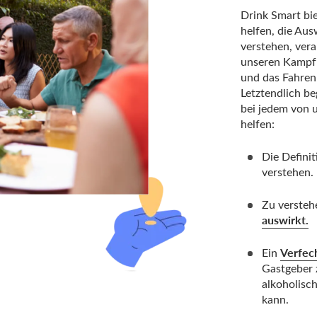
Drink Smart bi
helfen, die Aus
verstehen, ver
unseren Kampf
und das Fahren 
Letztendlich b
bei jedem von u
helfen:
Die Definit
verstehen.
Zu versteh
auswirkt.
Verfec
Ein
Gastgeber 
alkoholisc
kann.