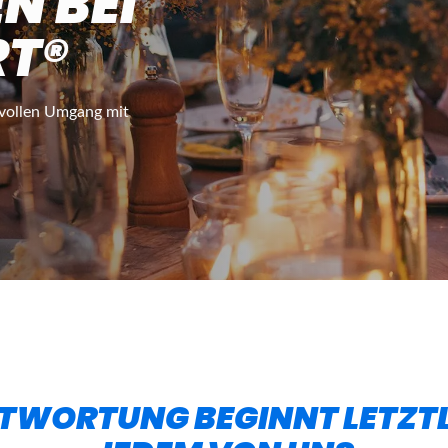
N BEI
RT®
svollen Umgang mit
WORTUNG BEGINNT LETZTL