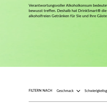
Verantwortungsvoller Alkoholkonsum bedeutet
bewusst treffen. Deshalb hat DrinkSmart® die 
alkoholfreien Getränken für Sie und Ihre Gäst
Filtern
Filtern
FILTERN NACH
Geschmack
Schwierigkeits
nach
nach
Geschmack
Schwierigkeitsgr