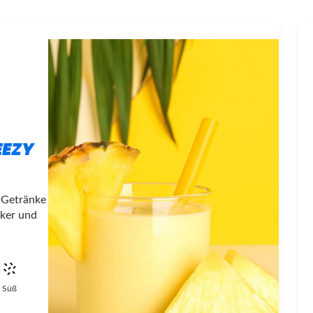
EEZY
e Getränke
cker und
Süß