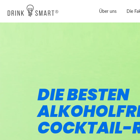
Über uns
Die Fa
Skip
to
main
content
DIE BESTEN
ALKOHOLFR
COCKTAIL-R