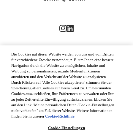
Die Cookies auf dieser Website werden von uns und von Dritten
für verschiedene Zwecke verwendet, z. B. um Ihnen eine bessere
KUNDENSERVICE
Navigation durch die Website zu ermöglichen, Inhalte und
Werbung zu personalisieren, soziale Medienfunktionen
anzubieten und den Verkehr auf der Website zu analysieren.
RECHTLICHES
Durch Klicken auf "Alle Cookies akzeptieren" stimmen Sie der
Speicherung aller Cookies auf Ihrem Gerät zu. Um bestimmten
Cookies auszuschließen, Ihre Präferenzen zu verwalten oder Ihre
zu jeder Zeit erteilte Einwilligung zurückzuziehen, klicken Sie
auf den Link "Meine persönlichen Daten /Cookie-Einstellungen
LAND & SPRACHE GLOBAL | DE
nicht verkaufen" am Fuß dieser Website. Weitere Informationen
finden Sie in unserer
Cookie-Richtlinie
Befolgen Sie stets die
Opens
DrinkSmart®
Regeln und trinken Sie in
Maßen. DrinkSmart®-
language
Cookie-Einstellungen