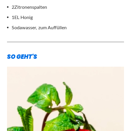
2
Zitronenspalten
1
EL Honig
Sodawasser, zum Auffüllen
SO GEHT'S